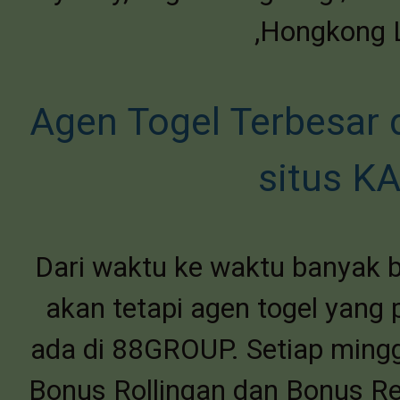
,Hongkong L
Agen Togel Terbesar 
situs K
Dari waktu ke waktu banyak b
akan tetapi agen togel yang 
ada di 88GROUP. Setiap min
Bonus Rollingan dan Bonus Re