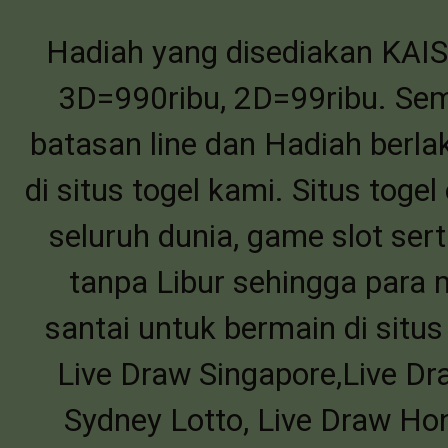
Hadiah yang disediakan KAI
3D=990ribu, 2D=99ribu. Semu
batasan line dan Hadiah berl
di situs togel kami. Situs toge
seluruh dunia, game slot ser
tanpa Libur sehingga para
santai untuk bermain di situ
Live Draw Singapore,Live Dr
Sydney Lotto, Live Draw Ho