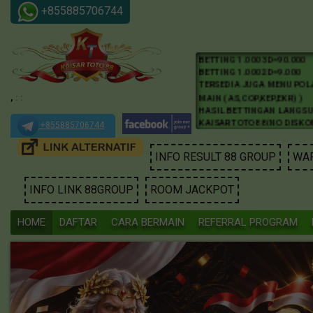
+855885706744
PRIZE 3
BETTING 1.000 4D=900.000
BETTING 1.000 3D=90.000
BETTING 1.000 2D=9.000
TERSEDIA JUGA MENU PO
MAIN (AS,COP,KEP,EKR) 
HASIL BETTINGAN LANGSU
,
:
:
KAISARTOTO88 (NO DISKO
+855885706744
INFO RESULT 88 GROUP
WA
INFO LINK 88GROUP
ROOM JACKPOT
HOME
DAFTAR
CARA BERMAIN
REFERRAL PROGRAM